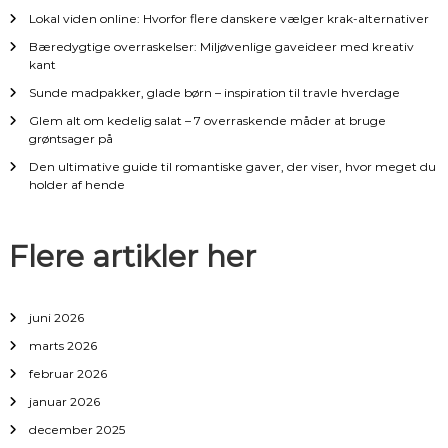
a
Lokal viden online: Hvorfor flere danskere vælger krak-alternativer
v
Bæredygtige overraskelser: Miljøvenlige gaveideer med kreativ
kant
i
Sunde madpakker, glade børn – inspiration til travle hverdage
Glem alt om kedelig salat – 7 overraskende måder at bruge
g
grøntsager på
Den ultimative guide til romantiske gaver, der viser, hvor meget du
a
holder af hende
t
Flere artikler her
i
o
juni 2026
marts 2026
n
februar 2026
januar 2026
december 2025