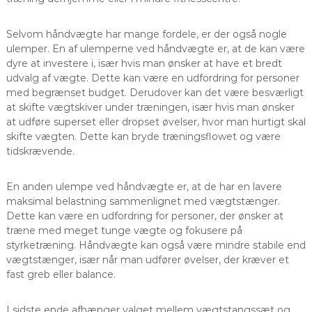
Selvom håndvægte har mange fordele, er der også nogle
ulemper. En af ulemperne ved håndvægte er, at de kan være
dyre at investere i, især hvis man ønsker at have et bredt
udvalg af vægte. Dette kan være en udfordring for personer
med begrænset budget. Derudover kan det være besværligt
at skifte vægtskiver under træningen, især hvis man ønsker
at udføre superset eller dropset øvelser, hvor man hurtigt skal
skifte vægten. Dette kan bryde træningsflowet og være
tidskrævende.
En anden ulempe ved håndvægte er, at de har en lavere
maksimal belastning sammenlignet med vægtstænger.
Dette kan være en udfordring for personer, der ønsker at
træne med meget tunge vægte og fokusere på
styrketræning. Håndvægte kan også være mindre stabile end
vægtstænger, især når man udfører øvelser, der kræver et
fast greb eller balance.
I sidste ende afhænger valget mellem vægtstangssæt og