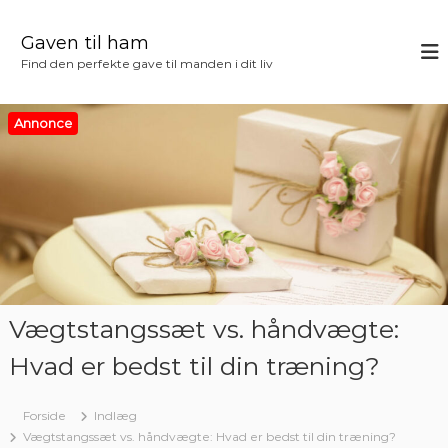
V
i
Gaven til ham
d
Find den perfekte gave til manden i dit liv
e
r
e
Annonce
t
i
l
i
n
d
h
o
l
Vægtstangssæt vs. håndvægte:
d
Hvad er bedst til din træning?
Forside
Indlæg
Vægtstangssæt vs. håndvægte: Hvad er bedst til din træning?