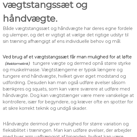
vægtstangssæt og
håndvægte.
Både vægtstangssæt og håndvægte har deres egne fordele
og ulemper, og det er vigtigt at vælge det rigtige udstyr til
sin træning afhængigt af ens individuelle behov og mål.
Ved brug af et vægtstangssæt får man mulighed for at løfte
tungere vægte og dermed opnå større styrke
og muskelmasse. Vægtstængerne er typisk længere og
tungere end håndvægte, hvilket giver øget modstand og
udfordring. Desuden kan man også udføre øvelser såsom
bænkpres og squats, som kan være sværere at udføre med
håndvægte. Dog kan vægtstænger være mere vanskelige at
kontrollere, især for begyndere, og kræver ofte en spotter for
at sikre korrekt teknik og undgå skader.
Håndvægte derimod giver mulighed for større variation og
fleksibilitet i træningen. Man kan udføre øvelser, der arbejder
med hver arm uafhængigt af hinanden, hvilket kan være