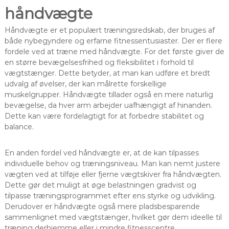
håndvægte
Håndvægte er et populært træningsredskab, der bruges af
både nybegyndere og erfarne fitnessentusiaster. Der er flere
fordele ved at træne med håndvægte. For det første giver de
en større bevægelsesfrihed og fleksibilitet i forhold til
vægtstænger. Dette betyder, at man kan udføre et bredt
udvalg af øvelser, der kan målrette forskellige
muskelgrupper. Håndvægte tillader også en mere naturlig
bevægelse, da hver arm arbejder uafhængigt af hinanden.
Dette kan være fordelagtigt for at forbedre stabilitet og
balance.
En anden fordel ved håndvægte er, at de kan tilpasses
individuelle behov og træningsniveau. Man kan nemt justere
vægten ved at tilføje eller fjerne vægtskiver fra håndvægten.
Dette gør det muligt at øge belastningen gradvist og
tilpasse træningsprogrammet efter ens styrke og udvikling.
Derudover er håndvægte også mere pladsbesparende
sammenlignet med vægtstænger, hvilket gør dem ideelle til
træning derhjemme eller i mindre fitnesscentre.