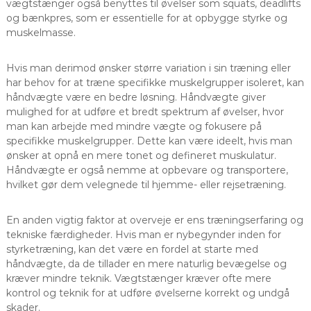
vægtstænger også benyttes til øvelser som squats, deadlifts
og bænkpres, som er essentielle for at opbygge styrke og
muskelmasse.
Hvis man derimod ønsker større variation i sin træning eller
har behov for at træne specifikke muskelgrupper isoleret, kan
håndvægte være en bedre løsning. Håndvægte giver
mulighed for at udføre et bredt spektrum af øvelser, hvor
man kan arbejde med mindre vægte og fokusere på
specifikke muskelgrupper. Dette kan være ideelt, hvis man
ønsker at opnå en mere tonet og defineret muskulatur.
Håndvægte er også nemme at opbevare og transportere,
hvilket gør dem velegnede til hjemme- eller rejsetræning.
En anden vigtig faktor at overveje er ens træningserfaring og
tekniske færdigheder. Hvis man er nybegynder inden for
styrketræning, kan det være en fordel at starte med
håndvægte, da de tillader en mere naturlig bevægelse og
kræver mindre teknik. Vægtstænger kræver ofte mere
kontrol og teknik for at udføre øvelserne korrekt og undgå
skader.