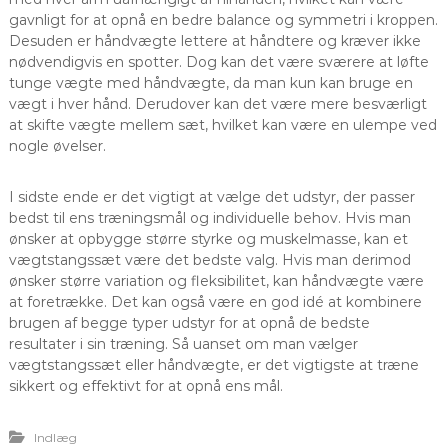
gavnligt for at opnå en bedre balance og symmetri i kroppen.
Desuden er håndvægte lettere at håndtere og kræver ikke
nødvendigvis en spotter. Dog kan det være sværere at løfte
tunge vægte med håndvægte, da man kun kan bruge en
vægt i hver hånd. Derudover kan det være mere besværligt
at skifte vægte mellem sæt, hvilket kan være en ulempe ved
nogle øvelser.
I sidste ende er det vigtigt at vælge det udstyr, der passer
bedst til ens træningsmål og individuelle behov. Hvis man
ønsker at opbygge større styrke og muskelmasse, kan et
vægtstangssæt være det bedste valg. Hvis man derimod
ønsker større variation og fleksibilitet, kan håndvægte være
at foretrække. Det kan også være en god idé at kombinere
brugen af begge typer udstyr for at opnå de bedste
resultater i sin træning. Så uanset om man vælger
vægtstangssæt eller håndvægte, er det vigtigste at træne
sikkert og effektivt for at opnå ens mål.
Indlæg