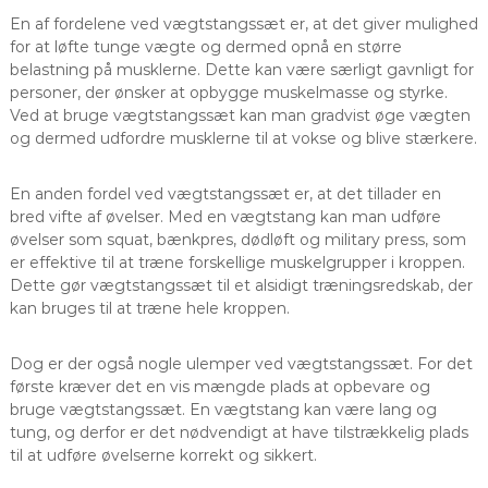
En af fordelene ved vægtstangssæt er, at det giver mulighed
for at løfte tunge vægte og dermed opnå en større
belastning på musklerne. Dette kan være særligt gavnligt for
personer, der ønsker at opbygge muskelmasse og styrke.
Ved at bruge vægtstangssæt kan man gradvist øge vægten
og dermed udfordre musklerne til at vokse og blive stærkere.
En anden fordel ved vægtstangssæt er, at det tillader en
bred vifte af øvelser. Med en vægtstang kan man udføre
øvelser som squat, bænkpres, dødløft og military press, som
er effektive til at træne forskellige muskelgrupper i kroppen.
Dette gør vægtstangssæt til et alsidigt træningsredskab, der
kan bruges til at træne hele kroppen.
Dog er der også nogle ulemper ved vægtstangssæt. For det
første kræver det en vis mængde plads at opbevare og
bruge vægtstangssæt. En vægtstang kan være lang og
tung, og derfor er det nødvendigt at have tilstrækkelig plads
til at udføre øvelserne korrekt og sikkert.