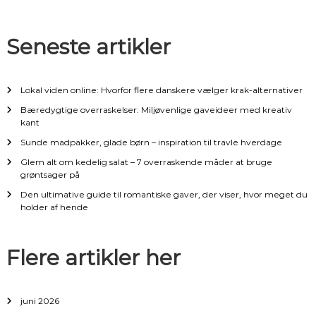
a
Seneste artikler
t
i
Lokal viden online: Hvorfor flere danskere vælger krak-alternativer
o
Bæredygtige overraskelser: Miljøvenlige gaveideer med kreativ
kant
n
Sunde madpakker, glade børn – inspiration til travle hverdage
Glem alt om kedelig salat – 7 overraskende måder at bruge
t
grøntsager på
Den ultimative guide til romantiske gaver, der viser, hvor meget du
i
holder af hende
l
Flere artikler her
i
n
juni 2026