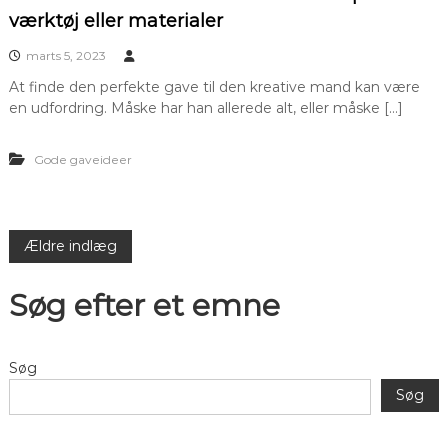
værktøj eller materialer
marts 5, 2023
At finde den perfekte gave til den kreative mand kan være
en udfordring. Måske har han allerede alt, eller måske […]
Gode gaveideer
N
Ældre indlæg
a
Søg efter et emne
v
Søg
i
Søg
g