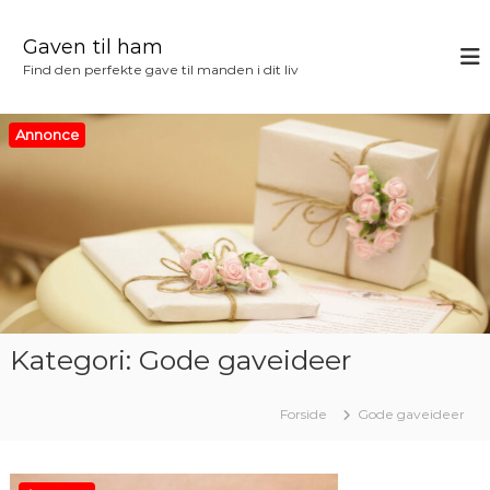
V
i
Gaven til ham
d
Find den perfekte gave til manden i dit liv
e
r
e
Annonce
t
i
l
i
n
d
h
o
l
Kategori:
Gode gaveideer
d
Forside
Gode gaveideer