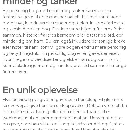
minder og tanker
En personlig bog med minder og tanker kan være en
fantastisk gave til en mand, der har alt. I stedet for at købe
noget nyt, kan du samle minder og tanker fra jeres fælles tid
og samle dem i en bog. Det kan være billeder fra jeres ferier
sammen, historier fra jeres barndom eller citater og ord, der
minder dig om ham. Du kan også inkludere personlige breve
eller noter til ham, som vil gøre bogen endnu mere personlig
og betydningsfuld. En personlig bog er en gave, der viser,
hvor meget du værdsætter og elsker ham, og som han vil
kunne bladre igennem og mindes jeres tid sammen i mange
år fremover.
En unik oplevelse
Hvis du virkelig vil give en gave, som han aldrig vil glemme,
så overvej at give ham en unik oplevelse. Det kan være alt fra
et faldskærmsudspring eller en tur i en luftballon til en
weekendtur til en spændende destination. Udover at det er
en gave, som han vil huske i lang tid, så viser det også, at du
har taget dig tid til at tænke over, hvad han ville elske at