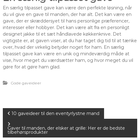
En særlig tilpasset gave kan være den perfekte løsning, når
du vil give en gave til manden, der har alt. Det kan være en
gave, der er skræddersyet til hans personlige præferencer,
interesser eller hobbyer. Det kan være alt fra en personligt
designet jakke til et sæt håndlavede køkkenknive. Det
vigtigste er, at gaven viser, at du har taget dig tid til at tænke
over, hvad der virkelig betyder noget for ham. En særlig
tilpasset gave kan være en unik og mindeværdig måde at
vise, hvor meget du værdsætter ham, og hvor meget du vil
gøre for at gøre ham glad.
Gode gaveideer
I
10 gaveideer til den eventyrlystne mand
n
Gaver til manden, der elsker at grille: Her er de bedste
tilbehørsprodukter