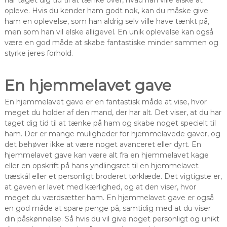
opleve. Hvis du kender ham godt nok, kan du måske give
ham en oplevelse, som han aldrig selv ville have tænkt på,
men som han vil elske alligevel. En unik oplevelse kan også
være en god måde at skabe fantastiske minder sammen og
styrke jeres forhold.
En hjemmelavet gave
En hjemmelavet gave er en fantastisk måde at vise, hvor
meget du holder af den mand, der har alt. Det viser, at du har
taget dig tid til at tænke på ham og skabe noget specielt til
ham. Der er mange muligheder for hjemmelavede gaver, og
det behøver ikke at være noget avanceret eller dyrt. En
hjemmelavet gave kan være alt fra en hjemmelavet kage
eller en opskrift på hans yndlingsret til en hjemmelavet
træskål eller et personligt broderet tørklæde. Det vigtigste er,
at gaven er lavet med kærlighed, og at den viser, hvor
meget du værdsætter ham. En hjemmelavet gave er også
en god måde at spare penge på, samtidig med at du viser
din påskønnelse. Så hvis du vil give noget personligt og unikt