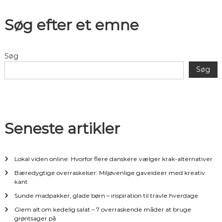
d
Søg efter et emne
l
æ
Søg
g
Søg
s
n
Seneste artikler
a
v
Lokal viden online: Hvorfor flere danskere vælger krak-alternativer
Bæredygtige overraskelser: Miljøvenlige gaveideer med kreativ
i
kant
Sunde madpakker, glade børn – inspiration til travle hverdage
g
Glem alt om kedelig salat – 7 overraskende måder at bruge
grøntsager på