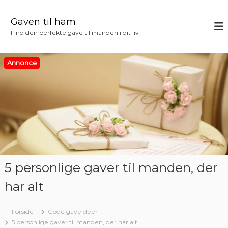
V
i
Gaven til ham
d
Find den perfekte gave til manden i dit liv
e
r
e
Annonce
t
i
l
i
n
d
h
o
l
5 personlige gaver til manden, der
d
har alt
Forside
Gode gaveideer
5 personlige gaver til manden, der har alt