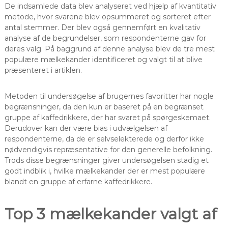
De indsamlede data blev analyseret ved hjælp af kvantitativ
metode, hvor svarene blev opsummeret og sorteret efter
antal stemmer. Der blev også gennemført en kvalitativ
analyse af de begrundelser, som respondenterne gav for
deres valg. På baggrund af denne analyse blev de tre mest
populære mælkekander identificeret og valgt til at blive
præsenteret i artiklen.
Metoden til undersøgelse af brugernes favoritter har nogle
begrænsninger, da den kun er baseret på en begrænset
gruppe af kaffedrikkere, der har svaret på spørgeskemaet.
Derudover kan der være bias i udvælgelsen af
respondenterne, da de er selvselekterede og derfor ikke
nødvendigvis repræsentative for den generelle befolkning.
Trods disse begrænsninger giver undersøgelsen stadig et
godt indblik i, hvilke mælkekander der er mest populære
blandt en gruppe af erfarne kaffedrikkere.
Top 3 mælkekander valgt af