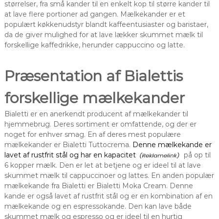
størrelser, fra små kander til en enkelt kop til større kander til
at lave flere portioner ad gangen. Mælkekander er et
populært køkkenudstyr blandt kaffeentusiaster og baristaer,
da de giver mulighed for at lave lækker skummet mælk til
forskellige kaffedrikke, herunder cappuccino og latte.
Præsentation af Bialettis
forskellige mælkekander
Bialetti er en anerkendt producent af mælkekander til
hjemmebrug. Deres sortiment er omfattende, og der er
noget for enhver smag. En af deres mest populære
mælkekander er Bialetti Tuttocrema.
Denne mælkekande er
lavet af rustfrit stål og har en kapacitet
på op til
6 kopper mælk. Den er let at betjene og er ideel til at lave
skummet mælk til cappuccinoer og lattes. En anden populær
mælkekande fra Bialetti er Bialetti Moka Cream. Denne
kande er også lavet af rustfrit stål og er en kombination af en
mælkekande og en espressokande. Den kan lave både
skummet mælk og espresso og er ideel til en hurtig