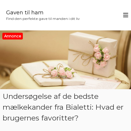
V
i
Gaven til ham
d
Find den perfekte gave til manden i dit liv
e
r
e
Annonce
t
i
l
i
n
d
h
o
l
Undersøgelse af de bedste
d
mælkekander fra Bialetti: Hvad er
brugernes favoritter?