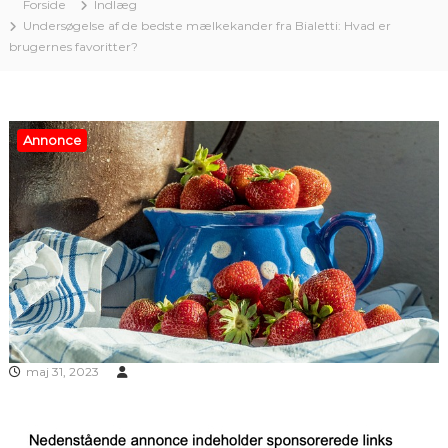
Forside
Indlæg
Undersøgelse af de bedste mælkekander fra Bialetti: Hvad er
brugernes favoritter?
Annonce
maj 31, 2023