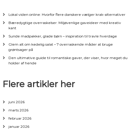
v
Lokal viden online: Hvorfor flere danskere vælger krak-alternativer
i
Bæredygtige overraskelser: Miljøvenlige gaveideer med kreativ
kant
g
Sunde madpakker, glade børn – inspiration til travle hverdage
Glem alt om kedelig salat – 7 overraskende måder at bruge
a
grøntsager på
Den ultimative guide til romantiske gaver, der viser, hvor meget du
t
holder af hende
i
Flere artikler her
o
n
juni 2026
marts 2026
februar 2026
januar 2026