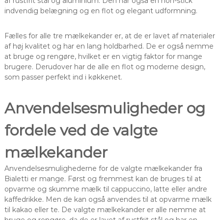
af rustfrit stål og aluminium. Den har også en non-stick
indvendig belægning og en flot og elegant udformning.
Fælles for alle tre mælkekander er, at de er lavet af materialer
af høj kvalitet og har en lang holdbarhed. De er også nemme
at bruge og rengøre, hvilket er en vigtig faktor for mange
brugere. Derudover har de alle en flot og moderne design,
som passer perfekt ind i køkkenet.
Anvendelsesmuligheder og
fordele ved de valgte
mælkekander
Anvendelsesmulighederne for de valgte mælkekander fra
Bialetti er mange. Først og fremmest kan de bruges til at
opvarme og skumme mælk til cappuccino, latte eller andre
kaffedrikke. Men de kan også anvendes til at opvarme mælk
til kakao eller te. De valgte mælkekander er alle nemme at
bruge og rengøre, da de er lavet af rustfrit stål og har en