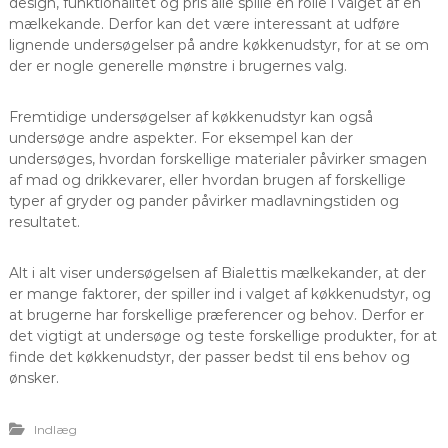
design, funktionalitet og pris alle spille en rolle i valget af en
mælkekande. Derfor kan det være interessant at udføre
lignende undersøgelser på andre køkkenudstyr, for at se om
der er nogle generelle mønstre i brugernes valg.
Fremtidige undersøgelser af køkkenudstyr kan også
undersøge andre aspekter. For eksempel kan der
undersøges, hvordan forskellige materialer påvirker smagen
af mad og drikkevarer, eller hvordan brugen af forskellige
typer af gryder og pander påvirker madlavningstiden og
resultatet.
Alt i alt viser undersøgelsen af Bialettis mælkekander, at der
er mange faktorer, der spiller ind i valget af køkkenudstyr, og
at brugerne har forskellige præferencer og behov. Derfor er
det vigtigt at undersøge og teste forskellige produkter, for at
finde det køkkenudstyr, der passer bedst til ens behov og
ønsker.
Indlæg