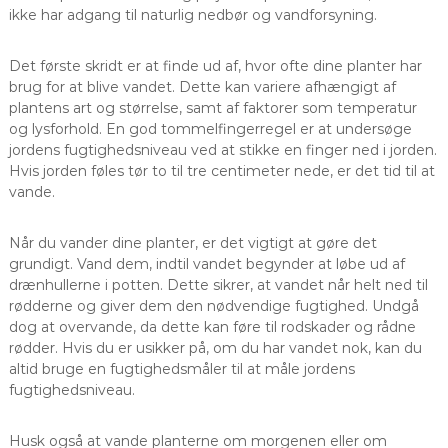
ikke har adgang til naturlig nedbør og vandforsyning.
Det første skridt er at finde ud af, hvor ofte dine planter har
brug for at blive vandet. Dette kan variere afhængigt af
plantens art og størrelse, samt af faktorer som temperatur
og lysforhold. En god tommelfingerregel er at undersøge
jordens fugtighedsniveau ved at stikke en finger ned i jorden.
Hvis jorden føles tør to til tre centimeter nede, er det tid til at
vande.
Når du vander dine planter, er det vigtigt at gøre det
grundigt. Vand dem, indtil vandet begynder at løbe ud af
drænhullerne i potten. Dette sikrer, at vandet når helt ned til
rødderne og giver dem den nødvendige fugtighed. Undgå
dog at overvande, da dette kan føre til rodskader og rådne
rødder. Hvis du er usikker på, om du har vandet nok, kan du
altid bruge en fugtighedsmåler til at måle jordens
fugtighedsniveau.
Husk også at vande planterne om morgenen eller om