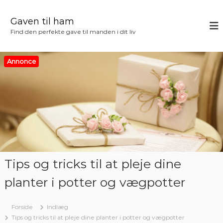
V
i
Gaven til ham
d
Find den perfekte gave til manden i dit liv
e
r
e
Annonce
t
i
l
i
n
d
h
o
l
Tips og tricks til at pleje dine
d
planter i potter og vægpotter
Forside
Indlæg
Tips og tricks til at pleje dine planter i potter og vægpotter