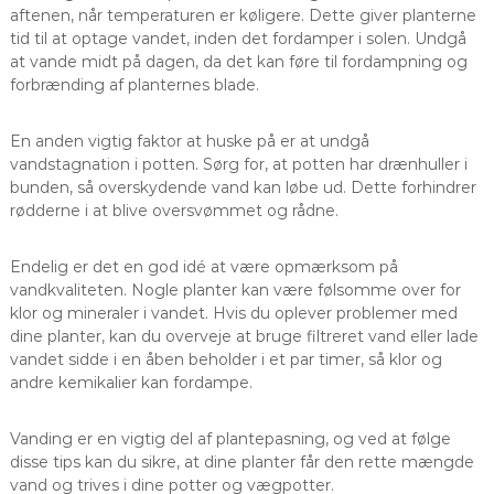
aftenen, når temperaturen er køligere. Dette giver planterne
tid til at optage vandet, inden det fordamper i solen. Undgå
at vande midt på dagen, da det kan føre til fordampning og
forbrænding af planternes blade.
En anden vigtig faktor at huske på er at undgå
vandstagnation i potten. Sørg for, at potten har drænhuller i
bunden, så overskydende vand kan løbe ud. Dette forhindrer
rødderne i at blive oversvømmet og rådne.
Endelig er det en god idé at være opmærksom på
vandkvaliteten. Nogle planter kan være følsomme over for
klor og mineraler i vandet. Hvis du oplever problemer med
dine planter, kan du overveje at bruge filtreret vand eller lade
vandet sidde i en åben beholder i et par timer, så klor og
andre kemikalier kan fordampe.
Vanding er en vigtig del af plantepasning, og ved at følge
disse tips kan du sikre, at dine planter får den rette mængde
vand og trives i dine potter og vægpotter.