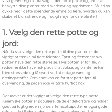
Vi vil gennemgå alt fra valg af den rette potte og jord til at
beskytte dine planter mod skadedyr og sygdomme. Så lad os
dykke ned i dette spændende emne og lære, hvordan du kan
skabe et blomstrende og frodigt miljø for dine planter!
1. Vælg den rette potte og
jord:
Når du skal vælge den rette potte til dine planter, er det
vigtigt at tænke på flere faktorer. Først og fremmest skal
potten have den rette størrelse. Hvis potten er for lille, vil
rødderne ikke have nok plads til at vokse, og planterne kan
blive stressede og få svært ved at optage vand og
næringsstoffer. Omvendt kan en for stor potte føre til
overvanding, da jorden ikke vil tørre hurtigt nok.
Derudover er det vigtigt at vælge den rette type potte.
Keramiske potter er populære, da de er dekorative og holder
godt på fugtigheden i jorden. Terracottapotter er også gode
valg, da de tillader jorden at ånde og hjælper med at