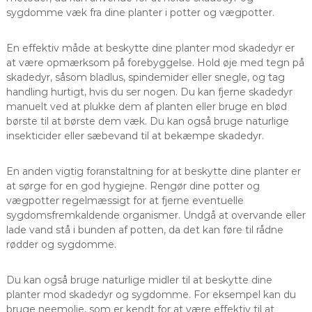
sygdomme væk fra dine planter i potter og vægpotter.
En effektiv måde at beskytte dine planter mod skadedyr er
at være opmærksom på forebyggelse. Hold øje med tegn på
skadedyr, såsom bladlus, spindemider eller snegle, og tag
handling hurtigt, hvis du ser nogen. Du kan fjerne skadedyr
manuelt ved at plukke dem af planten eller bruge en blød
børste til at børste dem væk. Du kan også bruge naturlige
insekticider eller sæbevand til at bekæmpe skadedyr.
En anden vigtig foranstaltning for at beskytte dine planter er
at sørge for en god hygiejne. Rengør dine potter og
vægpotter regelmæssigt for at fjerne eventuelle
sygdomsfremkaldende organismer. Undgå at overvande eller
lade vand stå i bunden af ​​potten, da det kan føre til rådne
rødder og sygdomme.
Du kan også bruge naturlige midler til at beskytte dine
planter mod skadedyr og sygdomme. For eksempel kan du
bruge neemolie, som er kendt for at være effektiv til at