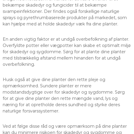
bekæmpe skadedyr og fungicider til at bekæmpe
svampeinfektioner. Der findes også forskellige naturlige
sprays og pyrethrumbaserede produkter på markedet, som
kan hjælpe med at holde skadedyr væk fra dine planter.
En anden vigtig faktor er at undgå overbefolkning af planter.
Overfyldte potter eller vægpotter kan skabe et optimalt miljø
for skadedyr og sygdomme. Sørg for at plante dine planter
med tilstrækkelig afstand mellem hinanden for at undgå
overbefolkning.
Husk også at give dine planter den rette pleje og
opmærksomhed. Sundere planter er mere
modstandsdygtige over for skadedyr og sygdomme. Sørg
for at give dine planter den rette mængde vand, lys og
næring for at opretholde deres sundhed og styrke deres
naturlige forsvarssystemer.
Ved at følge disse råd og være opmærksom på dine planter
kan du minimere risikoen for skadedyr og sygdomme og