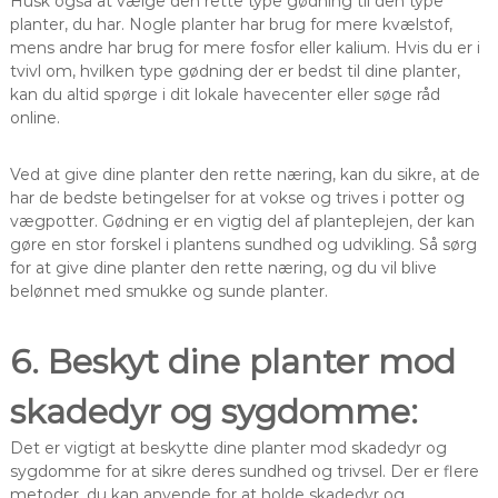
Husk også at vælge den rette type gødning til den type
planter, du har. Nogle planter har brug for mere kvælstof,
mens andre har brug for mere fosfor eller kalium. Hvis du er i
tvivl om, hvilken type gødning der er bedst til dine planter,
kan du altid spørge i dit lokale havecenter eller søge råd
online.
Ved at give dine planter den rette næring, kan du sikre, at de
har de bedste betingelser for at vokse og trives i potter og
vægpotter. Gødning er en vigtig del af planteplejen, der kan
gøre en stor forskel i plantens sundhed og udvikling. Så sørg
for at give dine planter den rette næring, og du vil blive
belønnet med smukke og sunde planter.
6. Beskyt dine planter mod
skadedyr og sygdomme:
Det er vigtigt at beskytte dine planter mod skadedyr og
sygdomme for at sikre deres sundhed og trivsel. Der er flere
metoder, du kan anvende for at holde skadedyr og