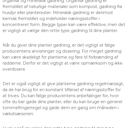
organisk og mineralsk gødning. Organisk gødning er
fremstillet af naturlige materialer som kompost, gødning fra
husdyr eller planterester. Mineralsk gødning er derimod
kemisk fremstillet og indeholder næringsstoffer i
koncentreret form. Begge typer kan være effektive, men det
er vigtigt at vælge den rette type gødning til dine planter.
Når du giver dine planter gødning, er det vigtigt at følge
producentens anvisninger og dosering. For meget gødning
kan være skadeligt for planterne og føre til forbrænding af
rødderne. Derfor er det vigtigt at være opmærksom og ikke
overdosere.
Det er også vigtigt at give planterne gødning regelmæssigt,
da de har brug for en konstant tilførsel af næringsstoffer for
at trives. Du kan følge producentens anbefalinger for, hvor
ofte du bør gøde dine planter, eller du kan bruge en generel
tommelfingerregel og gøde dem en gang om måneden i
vækstsæsonen.