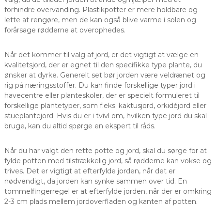
forhindre overvanding. Plastikpotter er mere holdbare og
lette at rengøre, men de kan også blive varme i solen og
forårsage rødderne at overophedes.
Når det kommer til valg af jord, er det vigtigt at vælge en
kvalitetsjord, der er egnet til den specifikke type plante, du
ønsker at dyrke. Generelt set bør jorden være veldrænet og
rig på næringsstoffer. Du kan finde forskellige typer jord i
havecentre eller planteskoler, der er specielt formuleret til
forskellige plantetyper, som f.eks. kaktusjord, orkidéjord eller
stueplantejord. Hvis du er i tvivl om, hvilken type jord du skal
bruge, kan du altid spørge en ekspert til råds.
Når du har valgt den rette potte og jord, skal du sørge for at
fylde potten med tilstrækkelig jord, så rødderne kan vokse og
trives. Det er vigtigt at efterfylde jorden, når det er
nødvendigt, da jorden kan synke sammen over tid. En
tommelfingerregel er at efterfylde jorden, når der er omkring
2-3 cm plads mellem jordoverfladen og kanten af potten.