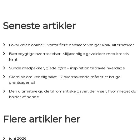
s
n
Seneste artikler
a
v
Lokal viden online: Hvorfor flere danskere vælger krak-alternativer
Bæredygtige overraskelser: Miljøvenlige gaveideer med kreativ
i
kant
Sunde madpakker, glade børn – inspiration til travle hverdage
g
Glem alt om kedelig salat – 7 overraskende måder at bruge
grøntsager på
a
Den ultimative guide til romantiske gaver, der viser, hvor meget du
holder af hende
t
i
Flere artikler her
o
juni 2026