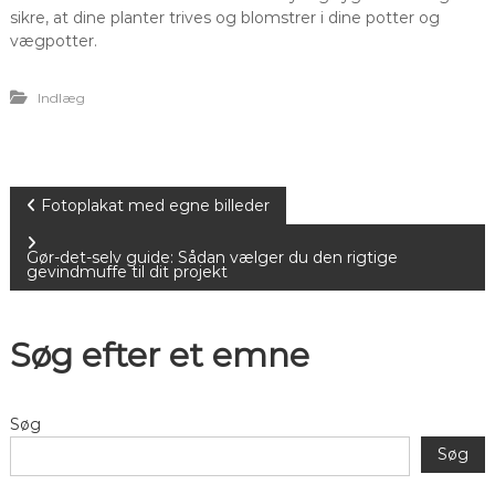
sikre, at dine planter trives og blomstrer i dine potter og
vægpotter.
Indlæg
I
Fotoplakat med egne billeder
n
Gør-det-selv guide: Sådan vælger du den rigtige
gevindmuffe til dit projekt
d
Søg efter et emne
l
æ
Søg
g
Søg