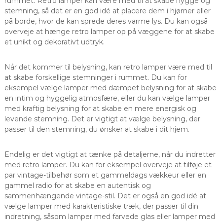
rummet. Retro lamper kan være med til at skabe hygge og
stemning, så det er en god idé at placere dem i hjørner eller
på borde, hvor de kan sprede deres varme lys. Du kan også
overveje at hænge retro lamper op på væggene for at skabe
et unikt og dekorativt udtryk.
Når det kommer til belysning, kan retro lamper være med til
at skabe forskellige stemninger i rummet. Du kan for
eksempel vælge lamper med dæmpet belysning for at skabe
en intim og hyggelig atmosfære, eller du kan vælge lamper
med kraftig belysning for at skabe en mere energisk og
levende stemning. Det er vigtigt at vælge belysning, der
passer til den stemning, du ønsker at skabe i dit hjem.
Endelig er det vigtigt at tænke på detaljerne, når du indretter
med retro lamper. Du kan for eksempel overveje at tilføje et
par vintage-tilbehør som et gammeldags vækkeur eller en
gammel radio for at skabe en autentisk og
sammenhængende vintage-stil. Det er også en god idé at
vælge lamper med karakteristiske træk, der passer til din
indretning, såsom lamper med farvede glas eller lamper med