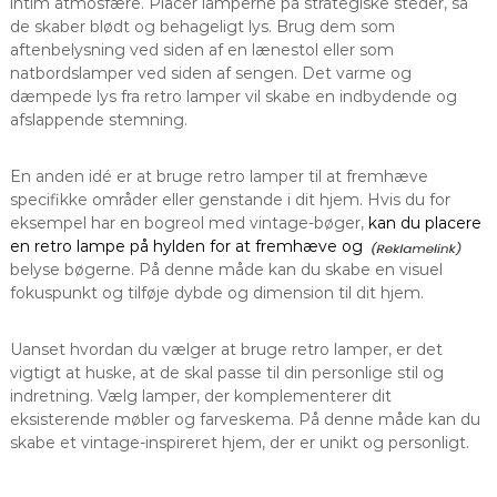
intim atmosfære. Placer lamperne på strategiske steder, så
de skaber blødt og behageligt lys. Brug dem som
aftenbelysning ved siden af en lænestol eller som
natbordslamper ved siden af sengen. Det varme og
dæmpede lys fra retro lamper vil skabe en indbydende og
afslappende stemning.
En anden idé er at bruge retro lamper til at fremhæve
specifikke områder eller genstande i dit hjem. Hvis du for
eksempel har en bogreol med vintage-bøger,
kan du placere
en retro lampe på hylden for at fremhæve og
belyse bøgerne. På denne måde kan du skabe en visuel
fokuspunkt og tilføje dybde og dimension til dit hjem.
Uanset hvordan du vælger at bruge retro lamper, er det
vigtigt at huske, at de skal passe til din personlige stil og
indretning. Vælg lamper, der komplementerer dit
eksisterende møbler og farveskema. På denne måde kan du
skabe et vintage-inspireret hjem, der er unikt og personligt.