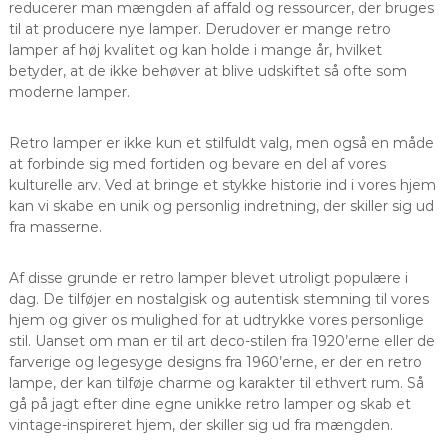
reducerer man mængden af affald og ressourcer, der bruges
til at producere nye lamper. Derudover er mange retro
lamper af høj kvalitet og kan holde i mange år, hvilket
betyder, at de ikke behøver at blive udskiftet så ofte som
moderne lamper.
Retro lamper er ikke kun et stilfuldt valg, men også en måde
at forbinde sig med fortiden og bevare en del af vores
kulturelle arv. Ved at bringe et stykke historie ind i vores hjem
kan vi skabe en unik og personlig indretning, der skiller sig ud
fra masserne.
Af disse grunde er retro lamper blevet utroligt populære i
dag. De tilføjer en nostalgisk og autentisk stemning til vores
hjem og giver os mulighed for at udtrykke vores personlige
stil. Uanset om man er til art deco-stilen fra 1920’erne eller de
farverige og legesyge designs fra 1960’erne, er der en retro
lampe, der kan tilføje charme og karakter til ethvert rum. Så
gå på jagt efter dine egne unikke retro lamper og skab et
vintage-inspireret hjem, der skiller sig ud fra mængden.