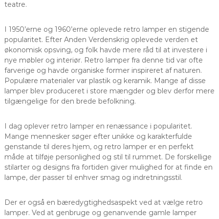
teatre.
I 1950’erne og 1960’erne oplevede retro lamper en stigende
popularitet. Efter Anden Verdenskrig oplevede verden et
økonomisk opsving, og folk havde mere råd til at investere i
nye møbler og interiør. Retro lamper fra denne tid var ofte
farverige og havde organiske former inspireret af naturen.
Populære materialer var plastik og keramik. Mange af disse
lamper blev produceret i store mængder og blev derfor mere
tilgængelige for den brede befolkning.
I dag oplever retro lamper en renæssance i popularitet.
Mange mennesker søger efter unikke og karakterfulde
genstande til deres hjem, og retro lamper er en perfekt
måde at tilføje personlighed og stil til rummet. De forskellige
stilarter og designs fra fortiden giver mulighed for at finde en
lampe, der passer til enhver smag og indretningsstil.
Der er også en bæredygtighedsaspekt ved at vælge retro
lamper. Ved at genbruge og genanvende gamle lamper