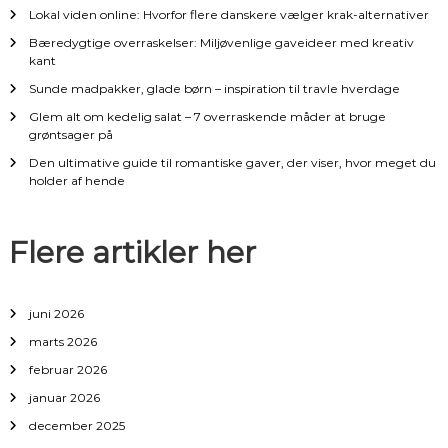
v
Lokal viden online: Hvorfor flere danskere vælger krak-alternativer
i
Bæredygtige overraskelser: Miljøvenlige gaveideer med kreativ
kant
g
Sunde madpakker, glade børn – inspiration til travle hverdage
Glem alt om kedelig salat – 7 overraskende måder at bruge
a
grøntsager på
Den ultimative guide til romantiske gaver, der viser, hvor meget du
t
holder af hende
i
Flere artikler her
o
n
juni 2026
marts 2026
februar 2026
januar 2026
december 2025