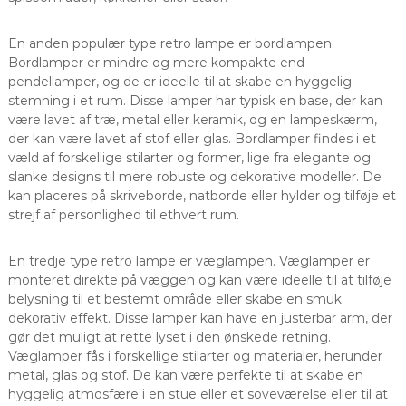
En anden populær type retro lampe er bordlampen.
Bordlamper er mindre og mere kompakte end
pendellamper, og de er ideelle til at skabe en hyggelig
stemning i et rum. Disse lamper har typisk en base, der kan
være lavet af træ, metal eller keramik, og en lampeskærm,
der kan være lavet af stof eller glas. Bordlamper findes i et
væld af forskellige stilarter og former, lige fra elegante og
slanke designs til mere robuste og dekorative modeller. De
kan placeres på skriveborde, natborde eller hylder og tilføje et
strejf af personlighed til ethvert rum.
En tredje type retro lampe er væglampen. Væglamper er
monteret direkte på væggen og kan være ideelle til at tilføje
belysning til et bestemt område eller skabe en smuk
dekorativ effekt. Disse lamper kan have en justerbar arm, der
gør det muligt at rette lyset i den ønskede retning.
Væglamper fås i forskellige stilarter og materialer, herunder
metal, glas og stof. De kan være perfekte til at skabe en
hyggelig atmosfære i en stue eller et soveværelse eller til at