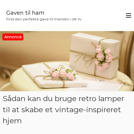
V
i
Gaven til ham
d
Find den perfekte gave til manden i dit liv
e
r
e
Annonce
t
i
l
i
n
d
h
o
l
Sådan kan du bruge retro lamper
d
til at skabe et vintage-inspireret
hjem