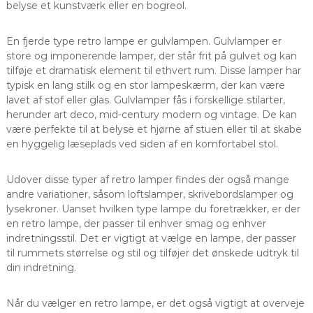
belyse et kunstværk eller en bogreol.
En fjerde type retro lampe er gulvlampen. Gulvlamper er
store og imponerende lamper, der står frit på gulvet og kan
tilføje et dramatisk element til ethvert rum. Disse lamper har
typisk en lang stilk og en stor lampeskærm, der kan være
lavet af stof eller glas. Gulvlamper fås i forskellige stilarter,
herunder art deco, mid-century modern og vintage. De kan
være perfekte til at belyse et hjørne af stuen eller til at skabe
en hyggelig læseplads ved siden af en komfortabel stol.
Udover disse typer af retro lamper findes der også mange
andre variationer, såsom loftslamper, skrivebordslamper og
lysekroner. Uanset hvilken type lampe du foretrækker, er der
en retro lampe, der passer til enhver smag og enhver
indretningsstil. Det er vigtigt at vælge en lampe, der passer
til rummets størrelse og stil og tilføjer det ønskede udtryk til
din indretning.
Når du vælger en retro lampe, er det også vigtigt at overveje