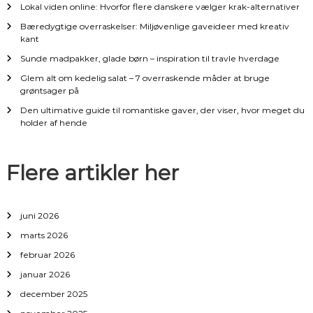
Lokal viden online: Hvorfor flere danskere vælger krak-alternativer
v
Bæredygtige overraskelser: Miljøvenlige gaveideer med kreativ
kant
i
Sunde madpakker, glade børn – inspiration til travle hverdage
g
Glem alt om kedelig salat – 7 overraskende måder at bruge
grøntsager på
a
Den ultimative guide til romantiske gaver, der viser, hvor meget du
holder af hende
t
Flere artikler her
i
o
juni 2026
n
marts 2026
februar 2026
januar 2026
december 2025