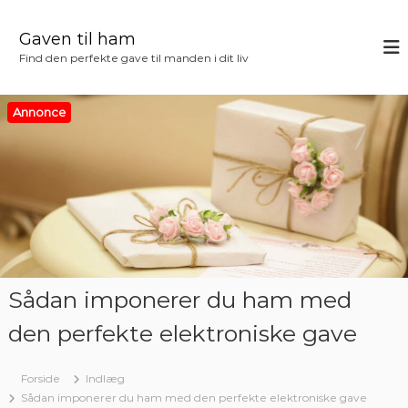
V
i
Gaven til ham
d
Find den perfekte gave til manden i dit liv
e
r
e
Annonce
t
i
l
i
n
d
h
o
l
Sådan imponerer du ham med
d
den perfekte elektroniske gave
Forside
Indlæg
Sådan imponerer du ham med den perfekte elektroniske gave