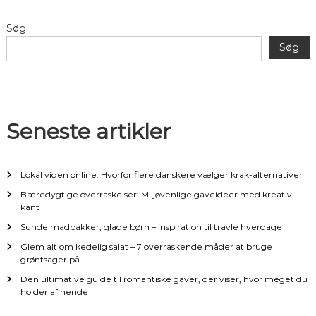
æ
Søg
g
Søg
s
n
Seneste artikler
a
v
Lokal viden online: Hvorfor flere danskere vælger krak-alternativer
Bæredygtige overraskelser: Miljøvenlige gaveideer med kreativ
i
kant
Sunde madpakker, glade børn – inspiration til travle hverdage
g
Glem alt om kedelig salat – 7 overraskende måder at bruge
grøntsager på
a
Den ultimative guide til romantiske gaver, der viser, hvor meget du
holder af hende
t