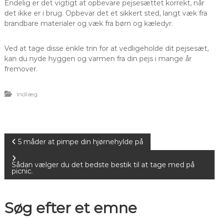
Endelig er det vigtigt at opbevare pejsesættet korrekt, når
det ikke er i brug. Opbevar det et sikkert sted, langt væk fra
brandbare materialer og væk fra børn og kæledyr.
Ved at tage disse enkle trin for at vedligeholde dit pejsesæt,
kan du nyde hyggen og varmen fra din pejs i mange år
fremover.
Indlæg
I
5 måder at pimpe din hjørnehylde på
n
Sådan vælger du det bedste bestik til at tage med på
picnic.
d
Søg efter et emne
l