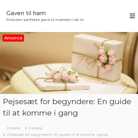
V
i
Gaven til ham
d
Find den perfekte gave til manden i dit liv
e
r
e
Annonce
t
i
l
i
n
d
h
o
l
Pejsesæt for begyndere: En guide
d
til at komme i gang
Forside
Indlæg
Pejsesæt for begyndere: En guide til at komme i gang