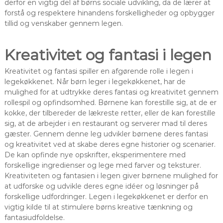
derfor en vigtig del af børns sociale udvikling, da de lærer at
forstå og respektere hinandens forskelligheder og opbygger
tillid og venskaber gennem legen.
Kreativitet og fantasi i legen
Kreativitet og fantasi spiller en afgørende rolle i legen i
legekøkkenet. Når børn leger i legekøkkenet, har de
mulighed for at udtrykke deres fantasi og kreativitet gennem
rollespil og opfindsomhed. Børnene kan forestille sig, at de er
kokke, der tilbereder de lækreste retter, eller de kan forestille
sig, at de arbejder i en restaurant og serverer mad til deres
gæster. Gennem denne leg udvikler børnene deres fantasi
og kreativitet ved at skabe deres egne historier og scenarier.
De kan opfinde nye opskrifter, eksperimentere med
forskellige ingredienser og lege med farver og teksturer.
Kreativiteten og fantasien i legen giver børnene mulighed for
at udforske og udvikle deres egne idéer og løsninger på
forskellige udfordringer. Legen i legekøkkenet er derfor en
vigtig kilde til at stimulere børns kreative tænkning og
fantasiudfoldelse.