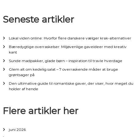
n
Seneste artikler
a
v
Lokal viden online: Hvorfor flere danskere vælger krak-alternativer
i
Bæredygtige overraskelser: Miljøvenlige gaveideer med kreativ
kant
g
Sunde madpakker, glade børn – inspiration til travle hverdage
Glem alt om kedelig salat – 7 overraskende måder at bruge
a
grøntsager på
Den ultimative guide til romantiske gaver, der viser, hvor meget du
t
holder af hende
i
Flere artikler her
o
n
juni 2026