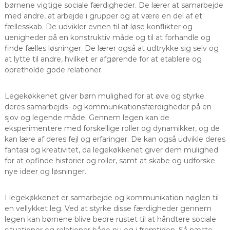
børnene vigtige sociale færdigheder. De lærer at samarbejde
med andre, at arbejde i grupper og at være en del af et
fællesskab. De udvikler evnen til at løse konflikter og
uenigheder på en konstruktiv måde og til at forhandle og
finde fælles løsninger. De lærer også at udtrykke sig selv og
at lytte til andre, hvilket er afgørende for at etablere og
opretholde gode relationer.
Legekøkkenet giver børn mulighed for at øve og styrke
deres samarbejds- og kommunikationsfærdigheder på en
sjov og legende måde. Gennem legen kan de
eksperimentere med forskellige roller og dynamikker, og de
kan lære af deres fejl og erfaringer. De kan også udvikle deres
fantasi og kreativitet, da legekøkkenet giver dem mulighed
for at opfinde historier og roller, samt at skabe og udforske
nye ideer og løsninger.
I legekøkkenet er samarbejde og kommunikation nøglen til
en vellykket leg. Ved at styrke disse færdigheder gennem
legen kan børnene blive bedre rustet til at håndtere sociale
situationer og relationer både nu og i fremtiden. Så næste