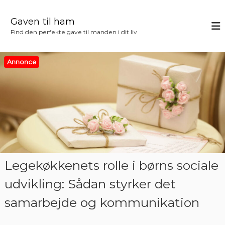
V
i
Gaven til ham
d
Find den perfekte gave til manden i dit liv
e
r
e
Annonce
t
i
l
i
n
d
h
o
l
Legekøkkenets rolle i børns sociale
d
udvikling: Sådan styrker det
samarbejde og kommunikation