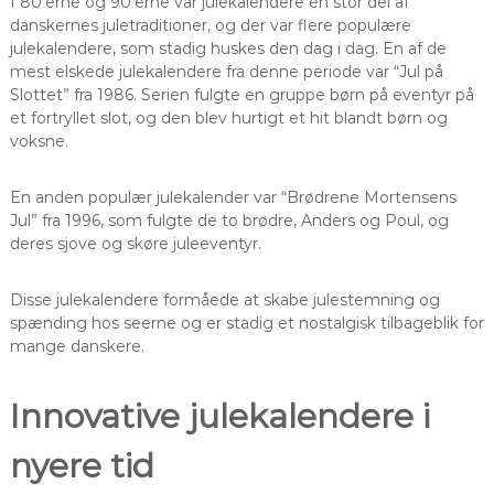
I 80’erne og 90’erne var julekalendere en stor del af
danskernes juletraditioner, og der var flere populære
julekalendere, som stadig huskes den dag i dag. En af de
mest elskede julekalendere fra denne periode var “Jul på
Slottet” fra 1986. Serien fulgte en gruppe børn på eventyr på
et fortryllet slot, og den blev hurtigt et hit blandt børn og
voksne.
En anden populær julekalender var “Brødrene Mortensens
Jul” fra 1996, som fulgte de to brødre, Anders og Poul, og
deres sjove og skøre juleeventyr.
Disse julekalendere formåede at skabe julestemning og
spænding hos seerne og er stadig et nostalgisk tilbageblik for
mange danskere.
Innovative julekalendere i
nyere tid