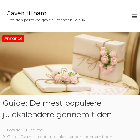
V
i
Gaven til ham
d
Find den perfekte gave til manden i dit liv
e
r
e
Annonce
t
i
l
i
n
d
h
o
l
Guide: De mest populære
d
julekalendere gennem tiden
Forside
Indlæg
Guide: De mest populære julekalendere gennem tiden