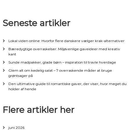
n
Seneste artikler
a
v
Lokal viden online: Hvorfor flere danskere vælger krak-alternativer
i
Bæredygtige overraskelser: Miljøvenlige gaveideer med kreativ
kant
g
Sunde madpakker, glade børn – inspiration til travle hverdage
Glem alt om kedelig salat – 7 overraskende måder at bruge
a
grøntsager på
Den ultimative guide til romantiske gaver, der viser, hvor meget du
t
holder af hende
i
Flere artikler her
o
n
juni 2026