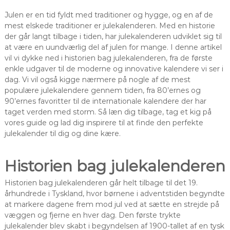
Julen er en tid fyldt med traditioner og hygge, og en af de
mest elskede traditioner er julekalenderen. Med en historie
der går langt tilbage i tiden, har julekalenderen udviklet sig til
at være en uundværlig del af julen for mange. I denne artikel
vil vi dykke ned i historien bag julekalenderen, fra de første
enkle udgaver til de moderne og innovative kalendere vi ser i
dag. Vi vil også kigge nærmere på nogle af de mest
populære julekalendere gennem tiden, fra 80’ernes og
90’ernes favoritter til de internationale kalendere der har
taget verden med storm. Så læn dig tilbage, tag et kig på
vores guide og lad dig inspirere til at finde den perfekte
julekalender til dig og dine kære.
Historien bag julekalenderen
Historien bag julekalenderen går helt tilbage til det 19.
århundrede i Tyskland, hvor børnene i adventstiden begyndte
at markere dagene frem mod jul ved at sætte en strejde på
væggen og fjerne en hver dag. Den første trykte
julekalender blev skabt i begyndelsen af 1900-tallet af en tysk