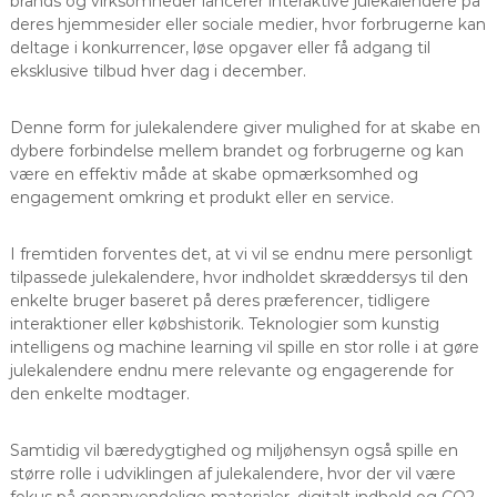
brands og virksomheder lancerer interaktive julekalendere på
deres hjemmesider eller sociale medier, hvor forbrugerne kan
deltage i konkurrencer, løse opgaver eller få adgang til
eksklusive tilbud hver dag i december.
Denne form for julekalendere giver mulighed for at skabe en
dybere forbindelse mellem brandet og forbrugerne og kan
være en effektiv måde at skabe opmærksomhed og
engagement omkring et produkt eller en service.
I fremtiden forventes det, at vi vil se endnu mere personligt
tilpassede julekalendere, hvor indholdet skræddersys til den
enkelte bruger baseret på deres præferencer, tidligere
interaktioner eller købshistorik. Teknologier som kunstig
intelligens og machine learning vil spille en stor rolle i at gøre
julekalendere endnu mere relevante og engagerende for
den enkelte modtager.
Samtidig vil bæredygtighed og miljøhensyn også spille en
større rolle i udviklingen af julekalendere, hvor der vil være
fokus på genanvendelige materialer, digitalt indhold og CO2-