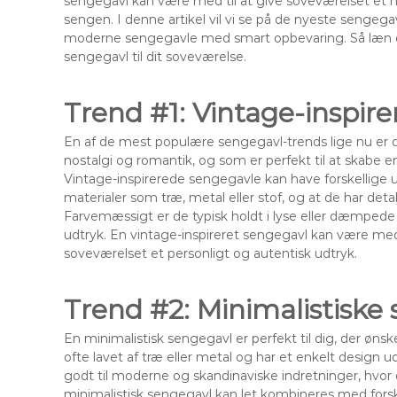
sengegavl kan være med til at give soveværelset et nyt
sengen. I denne artikel vil vi se på de nyeste sengega
moderne sengegavle med smart opbevaring. Så læn dig 
sengegavl til dit soveværelse.
Trend #1: Vintage-inspir
En af de mest populære sengegavl-trends lige nu er de
nostalgi og romantik, og som er perfekt til at skabe
Vintage-inspirerede sengegavle kan have forskellige ud
materialer som træ, metal eller stof, og at de har det
Farvemæssigt er de typisk holdt i lyse eller dæmpede
udtryk. En vintage-inspireret sengegavl kan være m
soveværelset et personligt og autentisk udtryk.
Trend #2: Minimalistiske
En minimalistisk sengegavl er perfekt til dig, der øns
ofte lavet af træ eller metal og har et enkelt design 
godt til moderne og skandinaviske indretninger, hvor 
minimalistisk sengegavl kan let kombineres med forsk