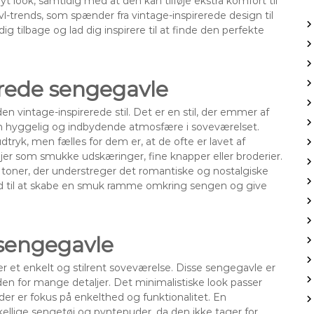
 look, samtidig med at den kan tilføje ekstra komfort til
vl-trends, som spænder fra vintage-inspirerede design til
tilbage og lad dig inspirere til at finde den perfekte
erede sengegavle
n vintage-inspirerede stil. Det er en stil, der emmer af
 en hyggelig og indbydende atmosfære i soveværelset.
tryk, men fælles for dem er, at de ofte er lavet af
aljer som smukke udskæringer, fine knapper eller broderier.
 toner, der understreger det romantiske og nostalgiske
ed til at skabe en smuk ramme omkring sengen og give
 sengegavle
ker et enkelt og stilrent soveværelse. Disse sengegavle er
uden for mange detaljer. Det minimalistiske look passer
der er fokus på enkelthed og funktionalitet. En
ellige sengetøj og pyntepuder, da den ikke tager for