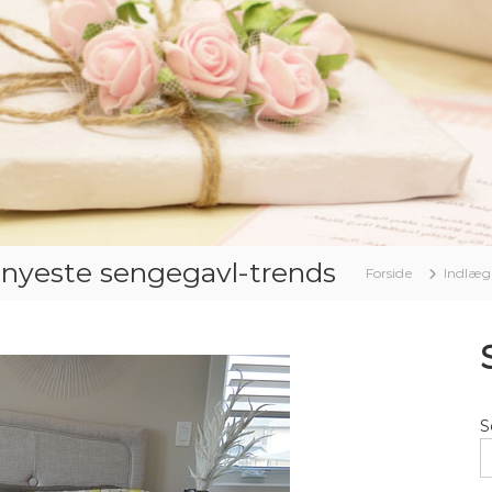
e nyeste sengegavl-trends
Forside
Indlæg
S