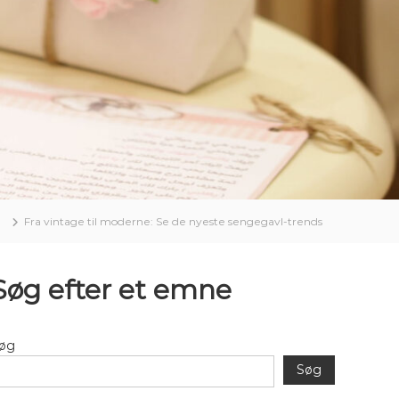
Fra vintage til moderne: Se de nyeste sengegavl-trends
Søg efter et emne
øg
Søg