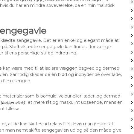
is du har en mindre soveværelse, da en minimalistisk
sengegavle
beklædte sengegavle. Det er en enkel og elegant måde at
på. Stofbeklædte sengegavle kan findes i forskellige
r til ens personlige stil og indretning.
 de kan være med til at isolere væggen bagved og dermed
len. Samtidig skaber de en blød og indbydende overflade,
 film i sengen.
e materialer som fx bomuld, velour eller læder, og dermed
et mere råt og maskulint udseende, mens en
t følelse.
r, at de kan skiftes ud relativt let. Hvis man ønsker at
, kan man nemt skifte sengegavlen ud og på den måde give