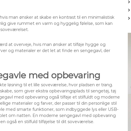
is man ønsker at skabe en kontrast til en minimalistisk
emlig give rummet en varm og hyggelig følelse, som kan
 soveværelset.
værd at overveje, hvis man ønsker at tilføje hygge og
rver og materialer er det let at finde en sengegavl, der
egavle med opbevaring
øsning til et lille soveværelse, hvor pladsen er trang.
 skabe, som giver ekstra opbevaringsplads til sengetøj, tøj
gegavl med opbevaring også tilføje et stilfuldt og moderne
ige materialer og farver, der passer til din personlige stil
le med smarte funktioner, som indbyggede lys eller USB-
er tablet om natten. En moderne sengegavl med opbevaring
også en stilfuld tilføjelse til dit soveværelse.