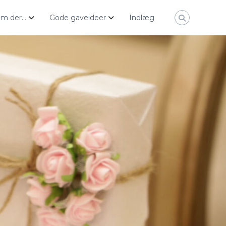
ham der…
Gode gaveideer
Indlæg