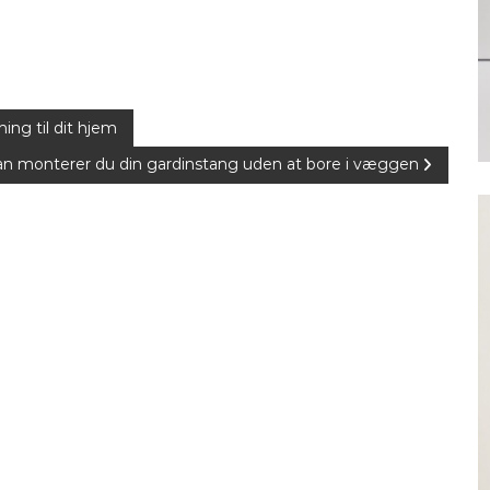
ing til dit hjem
n monterer du din gardinstang uden at bore i væggen