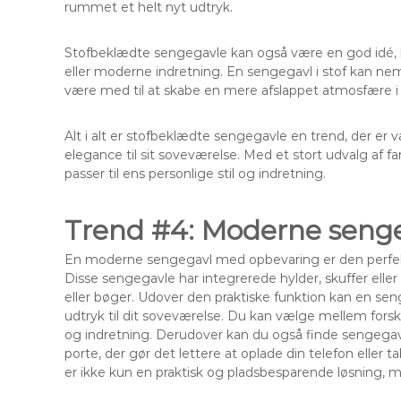
rummet et helt nyt udtryk.
Stofbeklædte sengegavle kan også være en god idé, hv
eller moderne indretning. En sengegavl i stof kan n
være med til at skabe en mere afslappet atmosfære i
Alt i alt er stofbeklædte sengegavle en trend, der er 
elegance til sit soveværelse. Med et stort udvalg af fa
passer til ens personlige stil og indretning.
Trend #4: Moderne seng
En moderne sengegavl med opbevaring er den perfekte l
Disse sengegavle har integrerede hylder, skuffer eller
eller bøger. Udover den praktiske funktion kan en sen
udtryk til dit soveværelse. Du kan vælge mellem forskell
og indretning. Derudover kan du også finde sengegav
porte, der gør det lettere at oplade din telefon ell
er ikke kun en praktisk og pladsbesparende løsning, men 