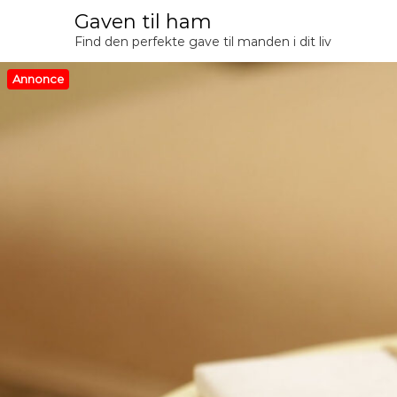
V
Gaven til ham
i
Find den perfekte gave til manden i dit liv
d
e
Annonce
r
e
t
i
l
i
n
d
h
o
l
d