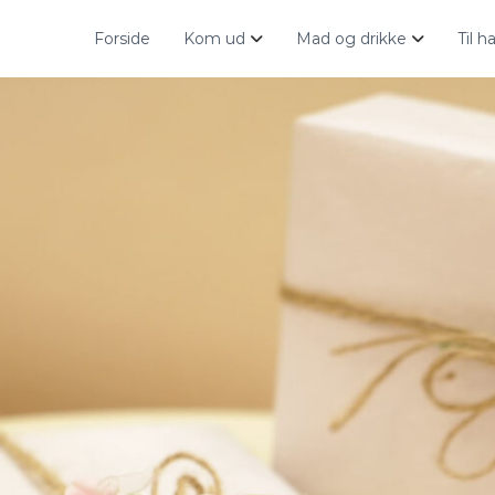
Forside
Kom ud
Mad og drikke
Til 