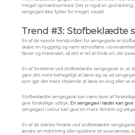
meget opmærksomhed. Det er også en god løsning, hv
sengegavl ikke fylder for meget visuelt.
Trend #3: Stofbeklædte 
En af de nyeste trends inden for sengegavle er stof
skabe en hyggelig og varm atmosfære i soveværelset 
farver og materialer, så det er let at finde en, der passe
En af fordelene ved stofbeklædte sengegavle er, at
gøre det mere behageligt at læne sig op ad sengegav
som gør det mere tiltalende at læse en bog eller se en
Stofbeklædte sengegavle kan være lavet af forskellig
give forskellige udtryk.
En sengegavl i læder kan give
sengegavl i velour kan give en mere feminin og elegan
En af de største fordele ved stofbeklædte sengegavle e
ændre sin indretning eller opdatere sit soveværelse