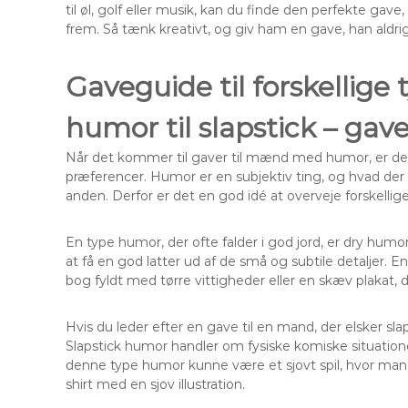
til øl, golf eller musik, kan du finde den perfekte gav
frem. Så tænk kreativt, og giv ham en gave, han aldri
Gaveguide til forskellige 
humor til slapstick – gav
Når det kommer til gaver til mænd med humor, er det 
præferencer. Humor er en subjektiv ting, og hvad der f
anden. Derfor er det en god idé at overveje forskellig
En type humor, der ofte falder i god jord, er dry hu
at få en god latter ud af de små og subtile detaljer
bog fyldt med tørre vittigheder eller en skæv plakat, de
Hvis du leder efter en gave til en mand, der elsker sl
Slapstick humor handler om fysiske komiske situatio
denne type humor kunne være et sjovt spil, hvor man s
shirt med en sjov illustration.