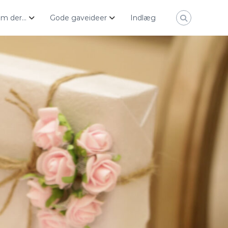
ham der…
Gode gaveideer
Indlæg