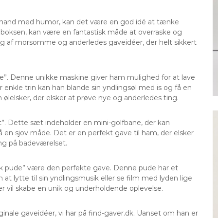
n mand med humor, kan det være en god idé at tænke
or boksen, kan være en fantastisk måde at overraske og
lg af morsomme og anderledes gaveidéer, der helt sikkert
ine”. Denne unikke maskine giver ham mulighed for at lave
 enkle trin kan han blande sin yndlingsøl med is og få en
n ølelsker, der elsker at prøve nye og anderledes ting.
æt”. Dette sæt indeholder en mini-golfbane, der kan
på en sjov måde. Det er en perfekt gave til ham, der elsker
ning på badeværelset.
ack pude” være den perfekte gave. Denne pude har et
t lytte til sin yndlingsmusik eller se film med lyden lige
der vil skabe en unik og underholdende oplevelse.
ginale gaveidéer, vi har på find-gaver.dk. Uanset om han er