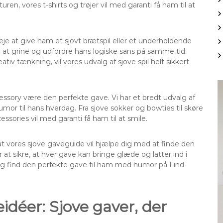
turen, vores t-shirts og trøjer vil med garanti få ham til at
eje at give ham et sjovt brætspil eller et underholdende
 til at grine og udfordre hans logiske sans på samme tid.
eativ tænkning, vil vores udvalg af sjove spil helt sikkert
essory være den perfekte gave. Vi har et bredt udvalg af
 humor til hans hverdag. Fra sjove sokker og bowties til skøre
ories vil med garanti få ham til at smile.
 at vores sjove gaveguide vil hjælpe dig med at finde den
 at sikre, at hver gave kan bringe glæde og latter ind i
 og find den perfekte gave til ham med humor på Find-
eidéer: Sjove gaver, der