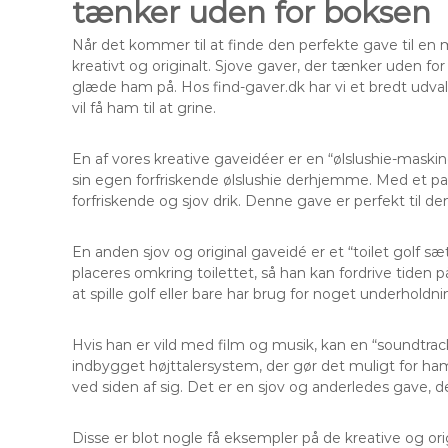
tænker uden for boksen
Når det kommer til at finde den perfekte gave til e
kreativt og originalt. Sjove gaver, der tænker uden f
glæde ham på. Hos find-gaver.dk har vi et bredt udva
vil få ham til at grine.
En af vores kreative gaveidéer er en “ølslushie-mask
sin egen forfriskende ølslushie derhjemme. Med et par
forfriskende og sjov drik. Denne gave er perfekt til de
En anden sjov og original gaveidé er et “toilet golf s
placeres omkring toilettet, så han kan fordrive tiden 
at spille golf eller bare har brug for noget underhold
Hvis han er vild med film og musik, kan en “soundtr
indbygget højttalersystem, der gør det muligt for ham a
ved siden af sig. Det er en sjov og anderledes gave, 
Disse er blot nogle få eksempler på de kreative og ori