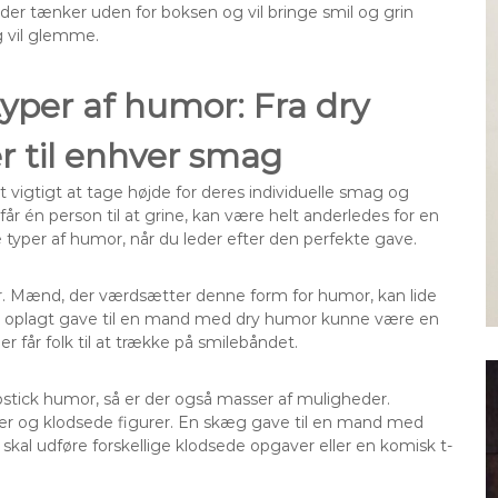
e, der tænker uden for boksen og vil bringe smil og grin
g vil glemme.
typer af humor: Fra dry
er til enhver smag
vigtigt at tage højde for deres individuelle smag og
år én person til at grine, kan være helt anderledes for en
e typer af humor, når du leder efter den perfekte gave.
mor. Mænd, der værdsætter denne form for humor, kan lide
. En oplagt gave til en mand med dry humor kunne være en
r får folk til at trække på smilebåndet.
apstick humor, så er der også masser af muligheder.
ner og klodsede figurer. En skæg gave til en mand med
kal udføre forskellige klodsede opgaver eller en komisk t-