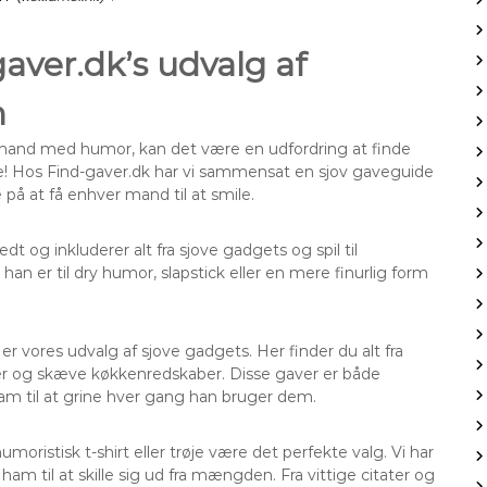
aver.dk’s udvalg af
m
n mand med humor, kan det være en udfordring at finde
 ikke! Hos Find-gaver.dk har vi sammensat en sjov gaveguide
å at få enhver mand til at smile.
og inkluderer alt fra sjove gadgets og spil til
an er til dry humor, slapstick eller en mere finurlig form
 vores udvalg af sjove gadgets. Her finder du alt fra
der og skæve køkkenredskaber. Disse gaver er både
ham til at grine hver gang han bruger dem.
oristisk t-shirt eller trøje være det perfekte valg. Vi har
 ham til at skille sig ud fra mængden. Fra vittige citater og