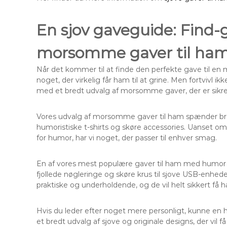
En sjov gaveguide: Find-g
morsomme gaver til ha
Når det kommer til at finde den perfekte gave til e
noget, der virkelig får ham til at grine. Men fortvivl
med et bredt udvalg af morsomme gaver, der er sikre p
Vores udvalg af morsomme gaver til ham spænder bredt 
humoristiske t-shirts og skøre accessories. Uanset om h
for humor, har vi noget, der passer til enhver smag.
En af vores mest populære gaver til ham med humor er
fjollede nøgleringe og skøre krus til sjove USB-enhe
praktiske og underholdende, og de vil helt sikkert få 
Hvis du leder efter noget mere personligt, kunne en hum
et bredt udvalg af sjove og originale designs, der vil få