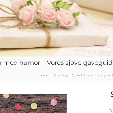
m med humor – Vores sjove gaveguide
Forside
Indlæg
Find den perfekte gave 
S