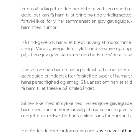
Er du på udkig efter den perfekte gave til en mand m
gave, der kan få ham til at grine højt og virkelig sæt
fortvivl ikke, for vi har sammensat en sjov gaveguide, 
ham med humor.
På find-gaver.dk har vi et bredt udvalg af morsomme 
ansigt. Vores gaveguide er fyldt med kreative og origi
på, at en sjov gave kan være den bedste måde at vis
Uanset om han har en tør og sarkastisk humor eller el
gaveguide er inddelt efter forskellige typer af humor,
hans personlighed og smag. Så uanset om han er til dry
få ham til at trække på smilebåndet.
Så tøv ikke med at dykke ned i vores sjove gaveguide 
ham med humor. Vores udvalg af morsomme gaver vil 
meget du værdsætter hans unikke sans for humor. La
Her finder du mere information om
sjove gaver til h