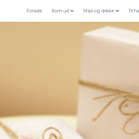
Forside
Kom ud
Mad og drikke
Til 