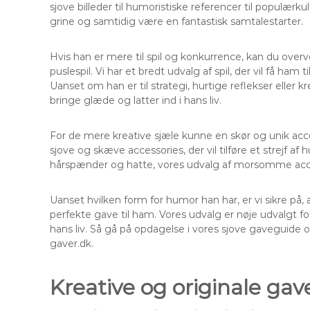
sjove billeder til humoristiske referencer til populærkul
grine og samtidig være en fantastisk samtalestarter.
Hvis han er mere til spil og konkurrence, kan du overv
puslespil. Vi har et bredt udvalg af spil, der vil få ham
Uanset om han er til strategi, hurtige reflekser eller kr
bringe glæde og latter ind i hans liv.
For de mere kreative sjæle kunne en skør og unik acc
sjove og skæve accessories, der vil tilføre et strejf af
hårspænder og hatte, vores udvalg af morsomme access
Uanset hvilken form for humor han har, er vi sikre på,
perfekte gave til ham. Vores udvalg er nøje udvalgt for
hans liv. Så gå på opdagelse i vores sjove gaveguide
gaver.dk.
Kreative og originale gav