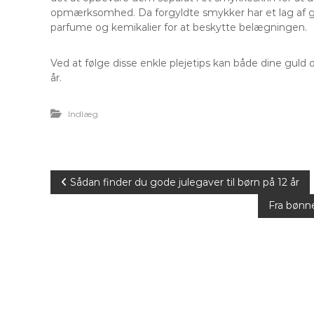
opmærksomhed. Da forgyldte smykker har et lag af gu
parfume og kemikalier for at beskytte belægningen.
Ved at følge disse enkle plejetips kan både dine gul
år.
Indlæg
I
Sådan finder du gode julegaver til børn på 12 år
Fra bønne
n
d
l
æ