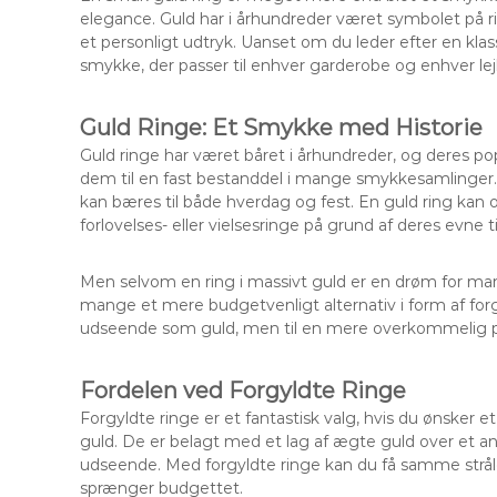
elegance. Guld har i århundreder været symbolet på 
et personligt udtryk. Uanset om du leder efter en klass
smykke, der passer til enhver garderobe og enhver lej
Guld Ringe: Et Smykke med Historie
Guld ringe har været båret i århundreder, og deres pop
dem til en fast bestanddel i mange smykkesamlinger. 
kan bæres til både hverdag og fest. En guld ring k
forlovelses- eller vielsesringe på grund af deres evne 
Men selvom en ring i massivt guld er en drøm for ma
mange et mere budgetvenligt alternativ i form af forg
udseende som guld, men til en mere overkommelig pr
Fordelen ved Forgyldte Ringe
Forgyldte ringe er et fantastisk valg, hvis du ønsker 
guld. De er belagt med et lag af ægte guld over et a
udseende. Med forgyldte ringe kan du få samme stråle
sprænger budgettet.