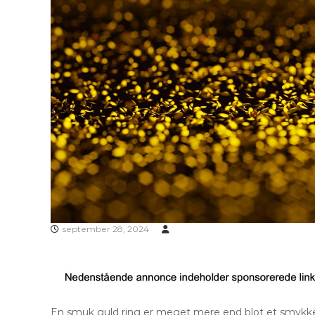
september 28, 2024
En smuk guld ring er meget mere end blot et smykke – 