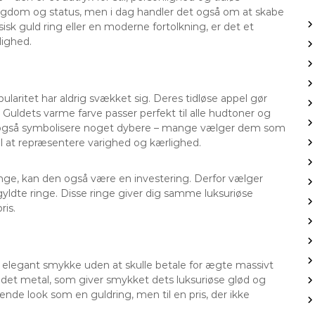
rigdom og status, men i dag handler det også om at skabe
isk guld ring eller en moderne fortolkning, er det et
lighed.
ularitet har aldrig svækket sig. Deres tidløse appel gør
Guldets varme farve passer perfekt til alle hudtoner og
an også symbolisere noget dybere – mange vælger dem som
til at repræsentere varighed og kærlighed.
nge, kan den også være en investering. Derfor vælger
yldte ringe. Disse ringe giver dig samme luksuriøse
is.
et elegant smykke uden at skulle betale for ægte massivt
ndet metal, som giver smykket dets luksuriøse glød og
nde look som en guldring, men til en pris, der ikke