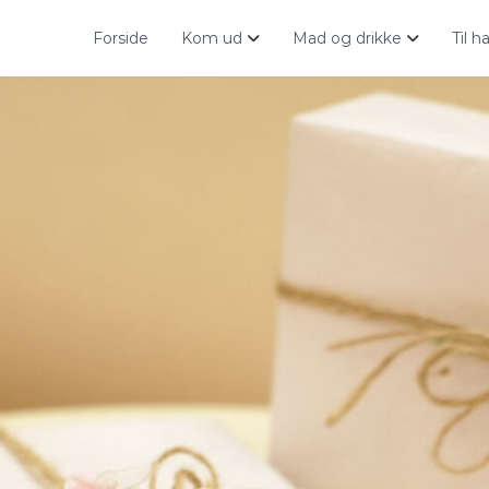
Forside
Kom ud
Mad og drikke
Til 