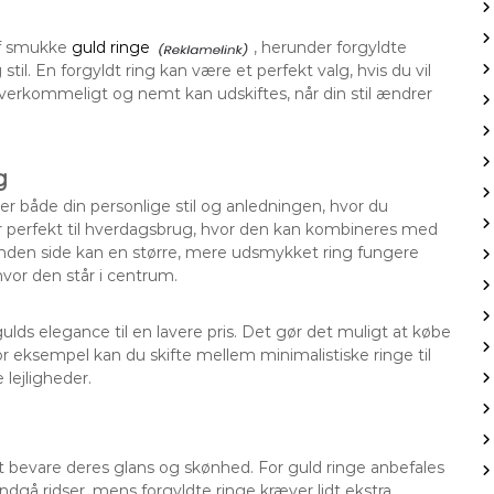
af smukke
guld ringe
, herunder forgyldte
til. En forgyldt ring kan være et perfekt valg, hvis du vil
verkommeligt og nemt kan udskiftes, når din stil ændrer
g
er både din personlige stil og anledningen, hvor du
er perfekt til hverdagsbrug, hvor den kan kombineres med
nden side kan en større, mere udsmykket ring fungere
vor den står i centrum.
ulds elegance til en lavere pris. Det gør det muligt at købe
For eksempel kan du skifte mellem minimalistiske ringe til
 lejligheder.
at bevare deres glans og skønhed. For guld ringe anbefales
dgå ridser, mens forgyldte ringe kræver lidt ekstra