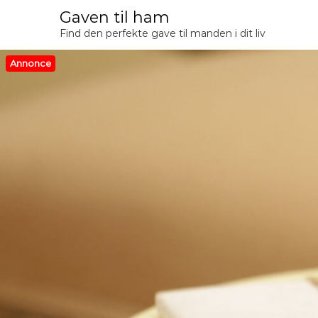
V
Gaven til ham
i
Find den perfekte gave til manden i dit liv
d
e
Annonce
r
e
t
i
l
i
n
d
h
o
l
d