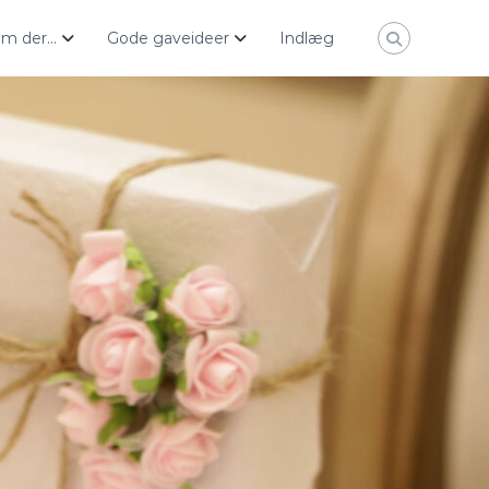
ham der…
Gode gaveideer
Indlæg