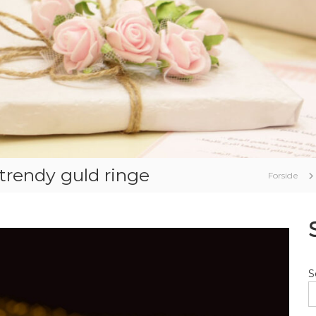
trendy guld ringe
Forside
S