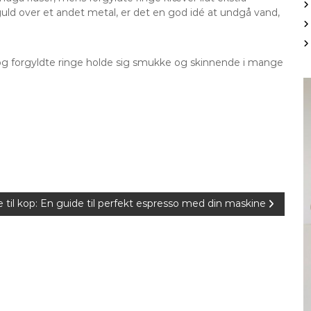
ld over et andet metal, er det en god idé at undgå vand,
d og forgyldte ringe holde sig smukke og skinnende i mange
 til kop: En guide til perfekt espresso med din maskine