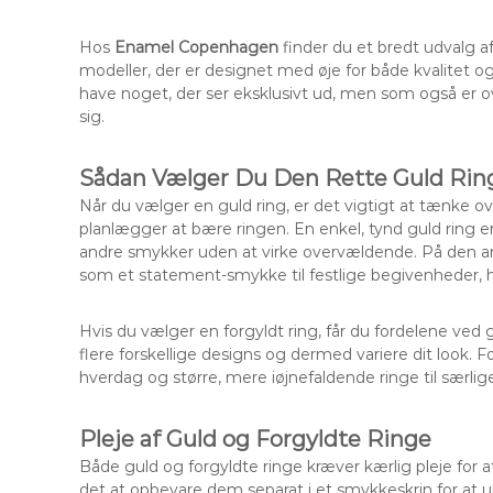
Hos
Enamel Copenhagen
finder du et bredt udvalg 
modeller, der er designet med øje for både kvalitet og s
have noget, der ser eksklusivt ud, men som også er o
sig.
Sådan Vælger Du Den Rette Guld Rin
Når du vælger en guld ring, er det vigtigt at tænke ov
planlægger at bære ringen. En enkel, tynd guld ring 
andre smykker uden at virke overvældende. På den a
som et statement-smykke til festlige begivenheder, h
Hvis du vælger en forgyldt ring, får du fordelene ved g
flere forskellige designs og dermed variere dit look. 
hverdag og større, mere iøjnefaldende ringe til særlige
Pleje af Guld og Forgyldte Ringe
Både guld og forgyldte ringe kræver kærlig pleje for 
det at opbevare dem separat i et smykkeskrin for at un