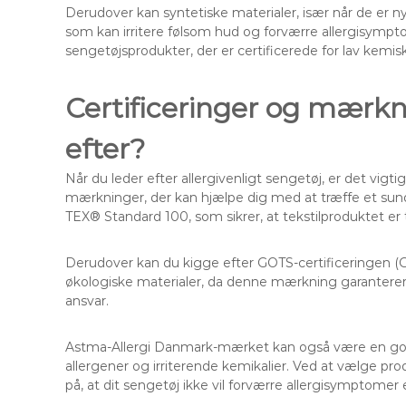
Derudover kan syntetiske materialer, især når de er n
som kan irritere følsom hud og forværre allergisympto
sengetøjsprodukter, der er certificerede for lav kemisk 
Certificeringer og mærkn
efter?
Når du leder efter allergivenligt sengetøj, er det vig
mærkninger, der kan hjælpe dig med at træffe et sund
TEX® Standard 100, som sikrer, at tekstilproduktet er t
Derudover kan du kigge efter GOTS-certificeringen (Gl
økologiske materialer, da denne mærkning garanterer, 
ansvar.
Astma-Allergi Danmark-mærket kan også være en god in
allergener og irriterende kemikalier. Ved at vælge pr
på, at dit sengetøj ikke vil forværre allergisymptomer el