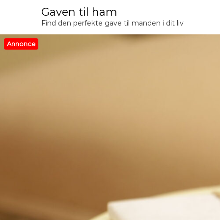
V
Gaven til ham
i
Find den perfekte gave til manden i dit liv
d
e
Annonce
r
e
t
i
l
i
n
d
h
o
l
d