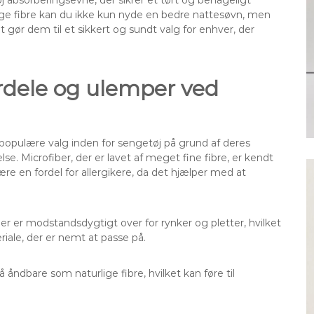
j absorberingsevne, der sikrer et tørt og behageligt
lige fibre kan du ikke kun nyde en bedre nattesøvn, men
et gør dem til et sikkert og sundt valg for enhver, der
ordele og ulemper ved
 populære valg inden for sengetøj på grund af deres
e. Microfiber, der er lavet af meget fine fibre, er kendt
være en fordel for allergikere, da det hjælper med at
der er modstandsdygtigt over for rynker og pletter, hvilket
riale, der er nemt at passe på.
åndbare som naturlige fibre, hvilket kan føre til