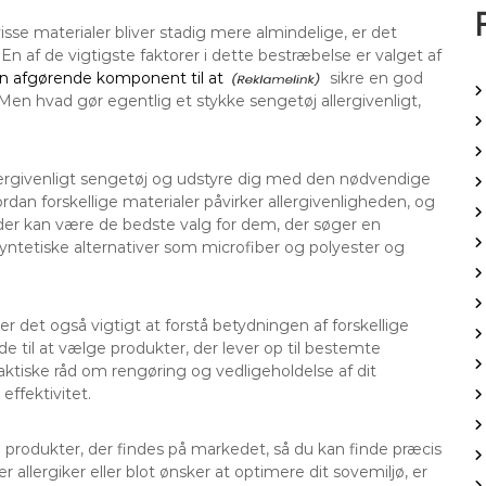
isse materialer bliver stadig mere almindelige, er det
En af de vigtigste faktorer i dette bestræbelse er valget af
en afgørende komponent til at
sikre en god
en hvad gør egentlig et stykke sengetøj allergivenligt,
lergivenligt sengetøj og udstyre dig med den nødvendige
vordan forskellige materialer påvirker allergivenligheden, og
der kan være de bedste valg for dem, der søger en
syntetiske alternativer som microfiber og polyester og
 det også vigtigt at forstå betydningen af forskellige
e til at vælge produkter, der lever op til bestemte
praktiske råd om rengøring og vedligeholdelse af dit
effektivitet.
og produkter, der findes på markedet, så du kan finde præcis
 allergiker eller blot ønsker at optimere dit sovemiljø, er