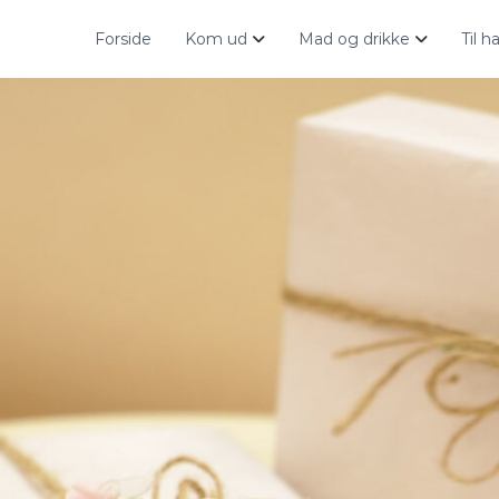
Forside
Kom ud
Mad og drikke
Til 