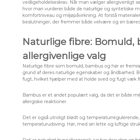
vedligeholdelseskrav. Når man vælger allergivenligt sen
hvor man vurderer både de naturlige og syntetiske mat
komfortniveau og miljøpåvirkning. At forstå materiale
beslutninger, der fremmer både velvære og en bæredyg
Naturlige fibre: Bomuld
allergivenlige valg
Naturlige fibre som bomuld, bambus og hør er fremrag
grund af deres naturlige egenskaber og åndbarhed. Bo
fugt, hvilket hjælper med at holde sved og fugt væk fr
Bambus er et andet populært valg, da det er både miljø
allergiske reaktioner.
Det er også utroligt blødt og temperaturregulerende, h
temperaturudsving. Hør, med sin lette og luftige struktu