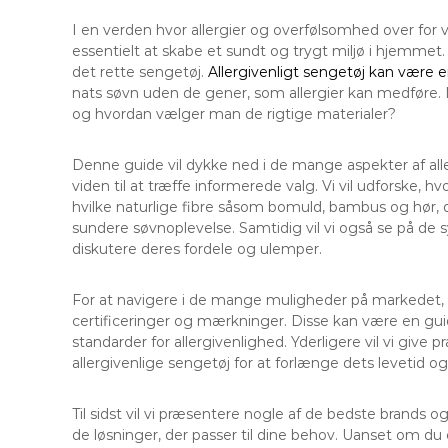
I en verden hvor allergier og overfølsomhed over for v
essentielt at skabe et sundt og trygt miljø i hjemmet. 
det rette sengetøj.
Allergivenligt sengetøj kan være 
nats søvn uden de gener, som allergier kan medføre. M
og hvordan vælger man de rigtige materialer?
Denne guide vil dykke ned i de mange aspekter af al
viden til at træffe informerede valg. Vi vil udforske, h
hvilke naturlige fibre såsom bomuld, bambus og hør, 
sundere søvnoplevelse. Samtidig vil vi også se på de 
diskutere deres fordele og ulemper.
For at navigere i de mange muligheder på markedet, er
certificeringer og mærkninger. Disse kan være en guid
standarder for allergivenlighed. Yderligere vil vi give 
allergivenlige sengetøj for at forlænge dets levetid og 
Til sidst vil vi præsentere nogle af de bedste brands 
de løsninger, der passer til dine behov. Uanset om du er