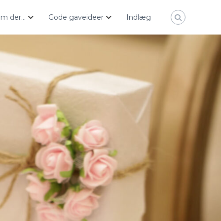
ham der…
Gode gaveideer
Indlæg