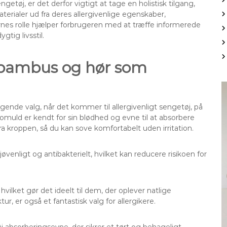
getøj, er det derfor vigtigt at tage en holistisk tilgang,
erialer ud fra deres allergivenlige egenskaber,
rnes rolle hjælper forbrugeren med at træffe informerede
tig livsstil.
, bambus og hør som
ende valg, når det kommer til allergivenligt sengetøj, på
muld er kendt for sin blødhed og evne til at absorbere
a kroppen, så du kan sove komfortabelt uden irritation.
venligt og antibakterielt, hvilket kan reducere risikoen for
vilket gør det ideelt til dem, der oplever natlige
r, er også et fantastisk valg for allergikere.