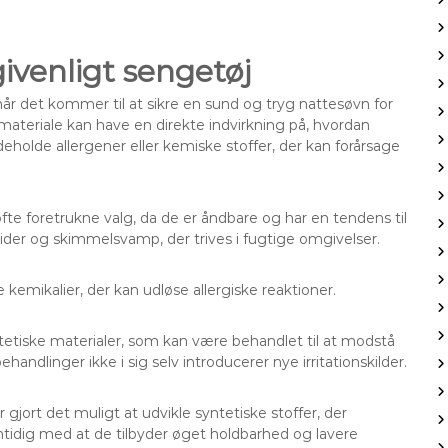
rgivenligt sengetøj
, når det kommer til at sikre en sund og tryg nattesøvn for
af materiale kan have en direkte indvirkning på, hvordan
deholde allergener eller kemiske stoffer, der kan forårsage
te foretrukne valg, da de er åndbare og har en tendens til
mider og skimmelsvamp, der trives i fugtige omgivelser.
e kemikalier, der kan udløse allergiske reaktioner.
tetiske materialer, som kan være behandlet til at modstå
handlinger ikke i sig selv introducerer nye irritationskilder.
 gjort det muligt at udvikle syntetiske stoffer, der
mtidig med at de tilbyder øget holdbarhed og lavere