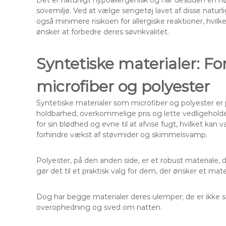
Det er naturligt hypoallergenisk og har desuden en hø
sovemiljø. Ved at vælge sengetøj lavet af disse natur
også minimere risikoen for allergiske reaktioner, hvilk
ønsker at forbedre deres søvnkvalitet.
Syntetiske materialer: F
microfiber og polyester
Syntetiske materialer som microfiber og polyester er
holdbarhed, overkommelige pris og lette vedligeholdels
for sin blødhed og evne til at afvise fugt, hvilket kan 
forhindre vækst af støvmider og skimmelsvamp.
Polyester, på den anden side, er et robust materiale, 
gør det til et praktisk valg for dem, der ønsker et mate
Dog har begge materialer deres ulemper; de er ikke så 
overophedning og sved om natten.