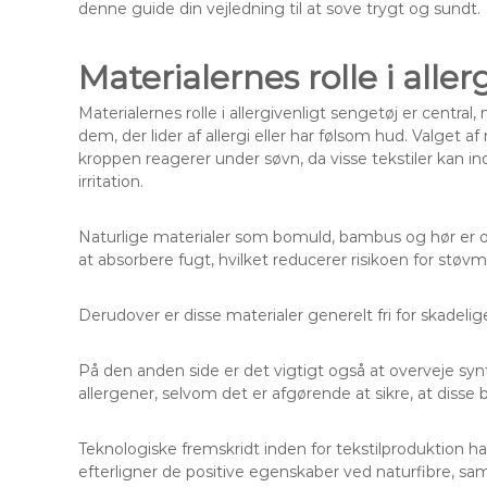
denne guide din vejledning til at sove trygt og sundt.
Materialernes rolle i alle
Materialernes rolle i allergivenligt sengetøj er central
dem, der lider af allergi eller har følsom hud. Valget 
kroppen reagerer under søvn, da visse tekstiler kan in
irritation.
Naturlige materialer som bomuld, bambus og hør er of
at absorbere fugt, hvilket reducerer risikoen for støv
Derudover er disse materialer generelt fri for skadelig
På den anden side er det vigtigt også at overveje syn
allergener, selvom det er afgørende at sikre, at disse be
Teknologiske fremskridt inden for tekstilproduktion har
efterligner de positive egenskaber ved naturfibre, sa